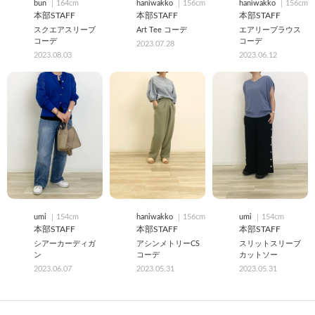
bun
｜164cm
haniwakko
｜156cm
haniwakko
｜156cm
本部STAFF
本部STAFF
本部STAFF
スクエアスリーブ
Art Tee コーデ
エアリーブラウス
コーデ
コーデ
2023.07.28
2023.08.03
2023.06.12
umi
｜154cm
haniwakko
｜156cm
umi
｜154cm
本部STAFF
本部STAFF
本部STAFF
シアーカーディガ
アシンメトリーCS
スリットスリーブ
ン
コーデ
カットソー
2023.06.07
2023.05.31
2023.05.31