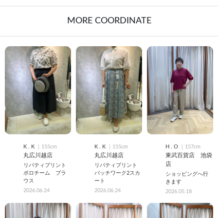
MORE COORDINATE
K . K
｜155cm
K . K
｜155cm
H . O
｜157cm
丸広川越店
丸広川越店
東武百貨店 池袋
店
リバティプリント
リバティプリント
ポロチーム ブラ
パッチワーク2スカ
ショッピングへ行
ウス
ート
きます
2026.06.24
2026.06.24
2026.05.18