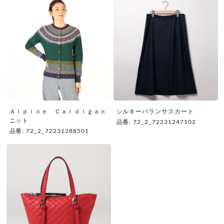
Ａｌｐｉｎｅ Ｃａｒｄｉｇａｎ
シルキーバランサスカート
ニット
品番: 72_2_72231247102
品番: 72_2_72231288501