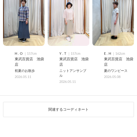
H . O
｜157cm
Y . T
｜157cm
E . H
｜162cm
東武百貨店 池袋
東武百貨店 池袋
東武百貨店 池袋
店
店
店
初夏のお散歩
ニットアンサンブ
夏のワンピース
ル
2026.05.11
2026.05.08
2026.05.11
関連するコーディネート