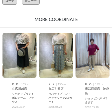
コーデ
春コーデ
MORE COORDINATE
K . K
｜155cm
K . K
｜155cm
H . O
｜157cm
丸広川越店
丸広川越店
東武百貨店 池袋
店
リバティプリント
リバティプリント
ポロチーム ブラ
パッチワーク2スカ
ショッピングへ行
ウス
ート
きます
2026.06.24
2026.06.24
2026.05.18