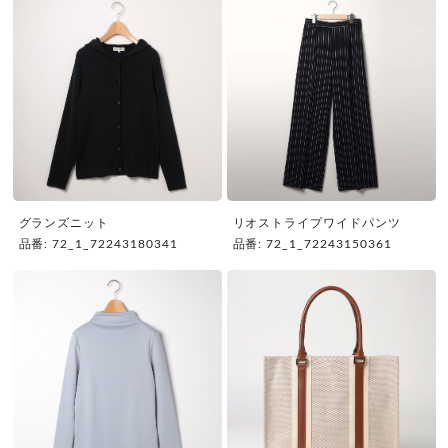
グランズニット
リオストライプワイドパンツ
品番: 72_1_72243180341
品番: 72_1_72243150361