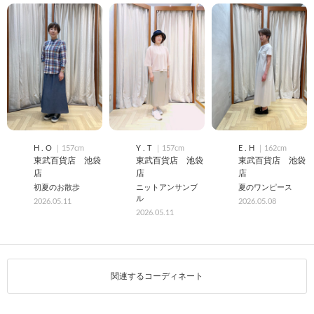
H . O
｜157cm
Y . T
｜157cm
E . H
｜162cm
東武百貨店 池袋
東武百貨店 池袋
東武百貨店 池袋
店
店
店
初夏のお散歩
ニットアンサンブ
夏のワンピース
ル
2026.05.11
2026.05.08
2026.05.11
関連するコーディネート