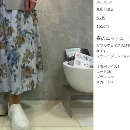
2026.02.20
丸広川越店
K . K
155cm
春のニットコー
ダブルフェイスの綺
在です。
フラワープリントの
【着用サイズ】
ニット38
ブラウス38
スカート38