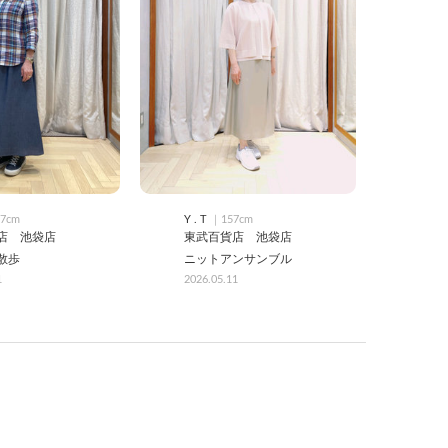
7cm
Y . T
｜157cm
店 池袋店
東武百貨店 池袋店
散歩
ニットアンサンブル
1
2026.05.11