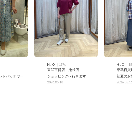
H . O
｜157cm
H . O
｜15
東武百貨店 池袋店
東武百貨
ントパッチワー
ショッピングへ行きます
初夏のお
2026.05.18
2026.05.1