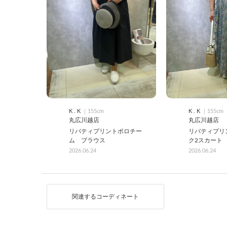
K . K
｜155cm
K . K
｜155cm
丸広川越店
丸広川越店
リバティプリントポロチー
リバティプリ
ム ブラウス
ク2スカート
2026.06.24
2026.06.24
関連するコーディネート