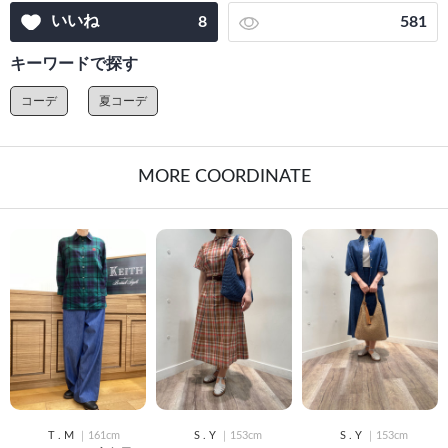
いいね
8
581
キーワードで探す
コーデ
夏コーデ
MORE COORDINATE
T . M
｜161cm
S . Y
｜153cm
S . Y
｜153cm