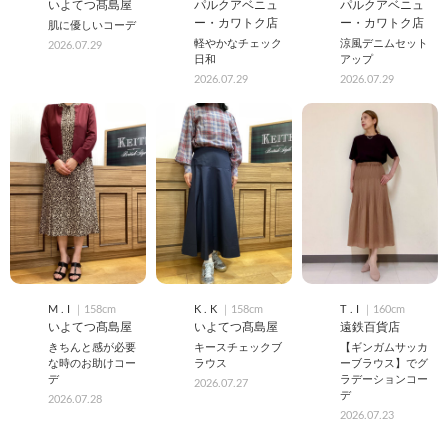
いよてつ髙島屋
パルクアベニュ
パルクアベニュ
ー・カワトク店
ー・カワトク店
肌に優しいコーデ
軽やかなチェック
涼風デニムセット
2026.07.29
日和
アップ
2026.07.29
2026.07.29
M . I
｜158cm
K . K
｜158cm
T . I
｜160cm
いよてつ髙島屋
いよてつ髙島屋
遠鉄百貨店
きちんと感が必要
キースチェックブ
【ギンガムサッカ
な時のお助けコー
ラウス
ーブラウス】でグ
デ
ラデーションコー
2026.07.27
デ
2026.07.28
2026.07.23