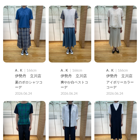
A . K
｜166cm
A . K
｜166cm
A . K
｜166cm
伊勢丹 立川店
伊勢丹 立川店
伊勢丹 立川店
夏のポロシャツコ
爽やか白ベストコ
アイボリーカラー
ーデ
ーデ
コーデ
2026.06.24
2026.06.24
2026.06.24