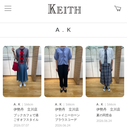
A . K
A . K
｜166cm
A . K
｜166cm
A . K
｜166cm
伊勢丹 立川店
伊勢丹 立川店
伊勢丹 立川店
ブックカフェで過
シャイニーローン
夏の同窓会
ごすオフスタイル
ブラウスコーデ
2026.06.24
2026.07.07
2026.06.24