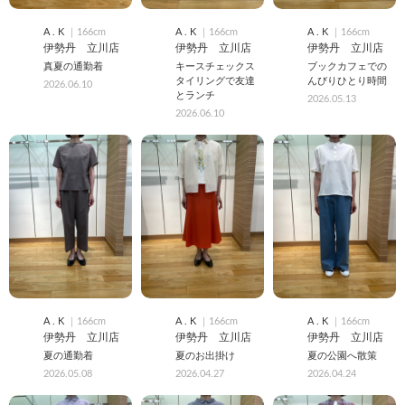
A . K
｜166cm
A . K
｜166cm
A . K
｜166cm
伊勢丹 立川店
伊勢丹 立川店
伊勢丹 立川店
真夏の通勤着
キースチェックス
ブックカフェでの
タイリングで友達
んびりひとり時間
2026.06.10
とランチ
2026.05.13
2026.06.10
A . K
｜166cm
A . K
｜166cm
A . K
｜166cm
伊勢丹 立川店
伊勢丹 立川店
伊勢丹 立川店
夏の通勤着
夏のお出掛け
夏の公園へ散策
2026.05.08
2026.04.27
2026.04.24