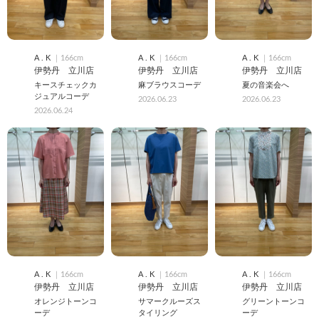
A . K
｜166cm
A . K
｜166cm
A . K
｜166cm
伊勢丹 立川店
伊勢丹 立川店
伊勢丹 立川店
キースチェックカ
麻ブラウスコーデ
夏の音楽会へ
ジュアルコーデ
2026.06.23
2026.06.23
2026.06.24
A . K
｜166cm
A . K
｜166cm
A . K
｜166cm
伊勢丹 立川店
伊勢丹 立川店
伊勢丹 立川店
オレンジトーンコ
サマークルーズス
グリーントーンコ
ーデ
タイリング
ーデ