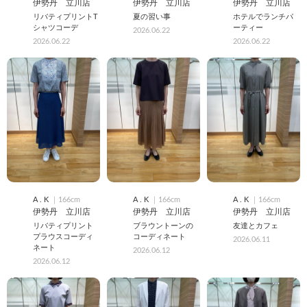
伊勢丹 立川店
伊勢丹 立川店
伊勢丹 立川店
リバティプリントT
夏の習い事
ホテルでランチパ
シャツコーデ
ーティー
2026.06.22
2026.06.22
2026.06.22
A . K
｜166cm
A . K
｜166cm
A . K
｜166cm
伊勢丹 立川店
伊勢丹 立川店
伊勢丹 立川店
リバティプリント
ブラウントーンの
友達とカフェ
プラウスコーディ
コーディネート
2026.06.11
ネート
2026.06.12
2026.06.12