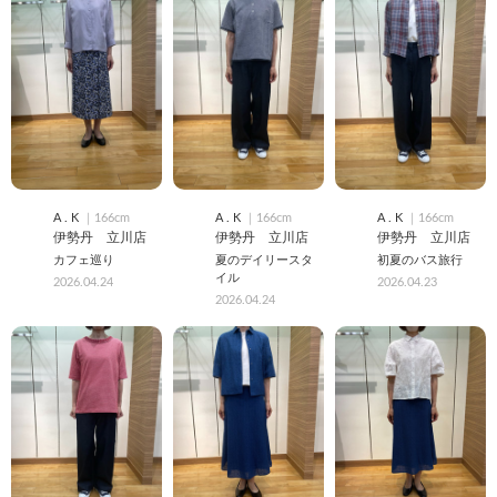
A . K
｜166cm
A . K
｜166cm
A . K
｜166cm
伊勢丹 立川店
伊勢丹 立川店
伊勢丹 立川店
カフェ巡り
夏のデイリースタ
初夏のバス旅行
イル
2026.04.24
2026.04.23
2026.04.24