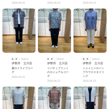
2026.06.23
2026.06.23
2026.06.23
A . K
｜166cm
A . K
｜166cm
A . K
｜166cm
伊勢丹 立川店
伊勢丹 立川店
伊勢丹 立川店
夏のドライブコー
リバティプリント
シャイニーローン
デ
のカジュアルコー
ブラウススタイリ
デ
ング
2026.06.23
2026.06.23
2026.06.23