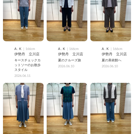
A . K
｜166cm
A . K
｜166cm
A . K
｜166cm
伊勢丹 立川店
伊勢丹 立川店
伊勢丹 立川店
キースチェックカ
夏のクルーズ旅
夏の美術館へ
ットソーのお散歩
2026.06.10
2026.06.10
スタイル
2026.06.11