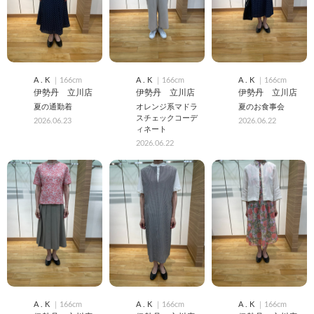
A . K
｜166cm
A . K
｜166cm
A . K
｜166cm
伊勢丹 立川店
伊勢丹 立川店
伊勢丹 立川店
夏の通勤着
オレンジ系マドラ
夏のお食事会
スチェックコーデ
2026.06.23
2026.06.22
ィネート
2026.06.22
A . K
｜166cm
A . K
｜166cm
A . K
｜166cm