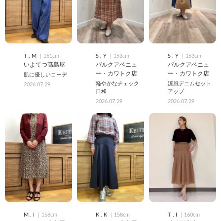
T . M
｜161cm
S . Y
｜153cm
S . Y
｜153cm
いよてつ髙島屋
パルクアベニュ
パルクアベニュ
ー・カワトク店
ー・カワトク店
肌に優しいコーデ
軽やかなチェック
涼風デニムセット
2026.07.29
日和
アップ
2026.07.29
2026.07.29
M . I
｜158cm
K . K
｜158cm
T . I
｜160cm