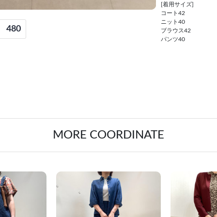
[着用サイズ]
コート42
ニット40
480
ブラウス42
パンツ40
MORE COORDINATE