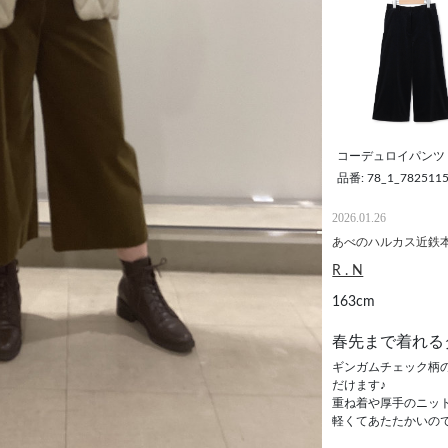
コーデュロイパンツ
品番: 78_1_782511
2026.01.26
あべのハルカス近鉄
R . N
163cm
春先まで着れる
ギンガムチェック柄
だけます♪
重ね着や厚手のニッ
軽くてあたたかいの