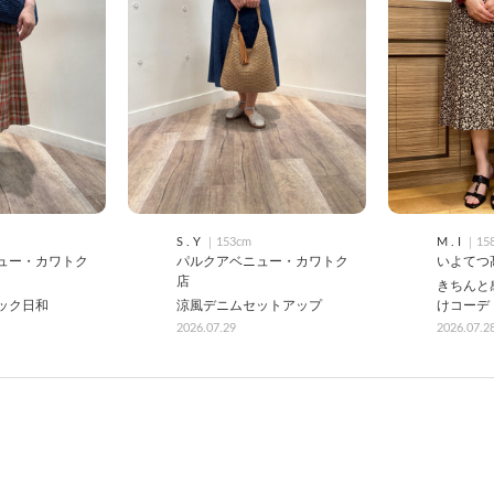
S . Y
｜153cm
M . I
｜15
ュー・カワトク
パルクアベニュー・カワトク
いよてつ
店
きちんと
ック日和
涼風デニムセットアップ
けコーデ
2026.07.29
2026.07.2