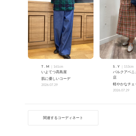
T . M
｜161cm
S . Y
｜153cm
いよてつ髙島屋
パルクアベニ
店
肌に優しいコーデ
軽やかなチェ
2026.07.29
2026.07.29
関連するコーディネート