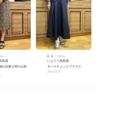
8cm
K . K
｜158cm
髙島屋
いよてつ髙島屋
感が必要な時のお助
キースチェックブラウス
2026.07.27
8