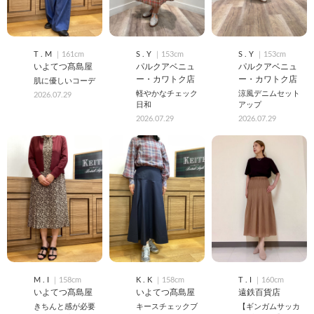
T . M
｜161cm
S . Y
｜153cm
S . Y
｜153cm
いよてつ髙島屋
パルクアベニュ
パルクアベニュ
ー・カワトク店
ー・カワトク店
肌に優しいコーデ
軽やかなチェック
涼風デニムセット
2026.07.29
日和
アップ
2026.07.29
2026.07.29
M . I
｜158cm
K . K
｜158cm
T . I
｜160cm
いよてつ髙島屋
いよてつ髙島屋
遠鉄百貨店
きちんと感が必要
キースチェックブ
【ギンガムサッカ