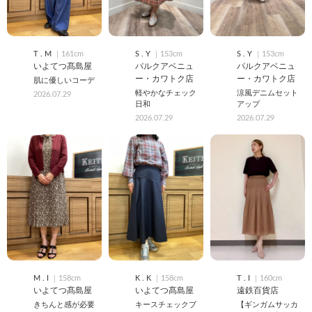
T . M
｜161cm
S . Y
｜153cm
S . Y
｜153cm
いよてつ髙島屋
パルクアベニュ
パルクアベニュ
ー・カワトク店
ー・カワトク店
肌に優しいコーデ
軽やかなチェック
涼風デニムセット
2026.07.29
日和
アップ
2026.07.29
2026.07.29
M . I
｜158cm
K . K
｜158cm
T . I
｜160cm
いよてつ髙島屋
いよてつ髙島屋
遠鉄百貨店
きちんと感が必要
キースチェックブ
【ギンガムサッカ