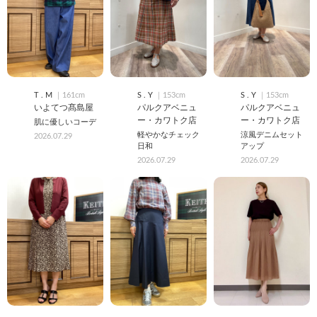
T . M
｜161cm
S . Y
｜153cm
S . Y
｜153cm
いよてつ髙島屋
パルクアベニュ
パルクアベニュ
ー・カワトク店
ー・カワトク店
肌に優しいコーデ
軽やかなチェック
涼風デニムセット
2026.07.29
日和
アップ
2026.07.29
2026.07.29