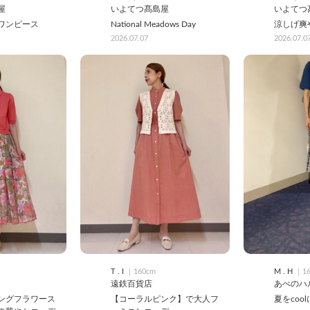
屋
いよてつ髙島屋
いよてつ
ワンピース
National Meadows Day
涼しげ爽
2026.07.07
2026.07.0
T . I
｜160cm
M . H
｜16
遠鉄百貨店
あべのハ
ングフラワース
【コーラルピンク】で大人フ
夏をcoo