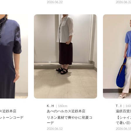
2026.06.22
2026.06.2
K . H
｜160cm
T . I
｜160
ス近鉄本店
あべのハルカス近鉄本店
遠鉄百貨
ントーンコーデ
リネン素材で爽やかに初夏コ
【シャイ
ーデ
で暑い日
2026.06.12
2026.06.1