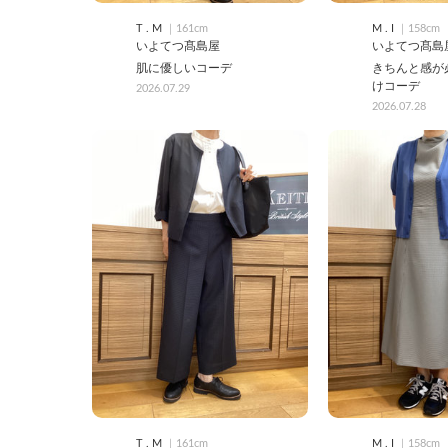
T . M
｜161cm
M . I
｜158cm
いよてつ髙島屋
いよてつ髙島
肌に優しいコーデ
きちんと感が
けコーデ
2026.07.29
2026.07.28
T . M
｜161cm
M . I
｜158cm