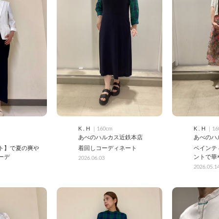
K . H
｜160cm
K . H
｜16
あべのハルカス近鉄本店
あべのハ
ト】で夏の爽や
着回しコーディネート
ペインテ
ーデ
ントで華
2026.06.03
2026.05.1