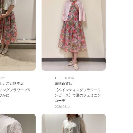
0cm
T . I
｜160cm
ルカス近鉄本店
遠鉄百貨店
ィングフラワープリ
【ペインティングフラワーワ
やかに
ンピース】で夏のフェミニン
コーデ
4
2026.05.14