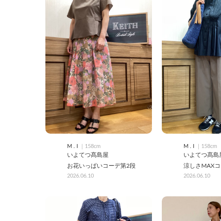
M . I
｜158cm
M . I
｜158cm
いよてつ髙島屋
いよてつ髙島
お花いっぱいコーデ第2段
涼しさMAX
2026.06.10
2026.06.10