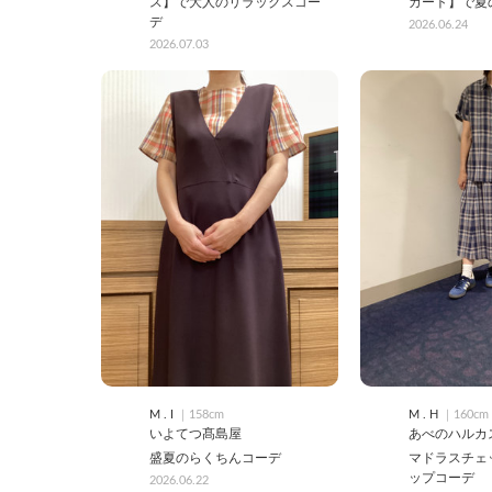
ス】で大人のリラックスコー
カート】で夏
デ
2026.06.24
2026.07.03
M . I
｜158cm
M . H
｜160cm
いよてつ髙島屋
あべのハルカ
盛夏のらくちんコーデ
マドラスチェ
ップコーデ
2026.06.22