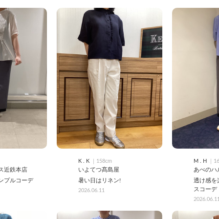
K . K
｜158cm
M . H
｜16
ス近鉄本店
いよてつ髙島屋
あべのハ
ンプルコーデ
暑い日はリネン!
透け感を
スコーデ
2026.06.11
2026.06.1