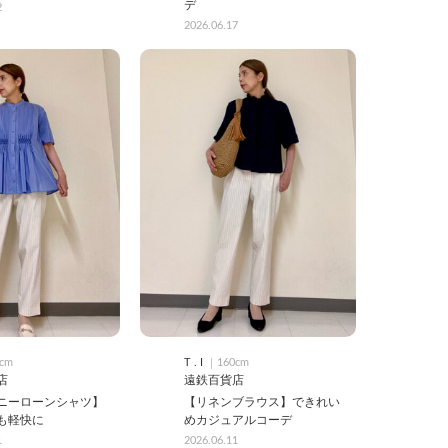
デ
2
2026.06.17
cm
T . I
｜160cm
店
遠鉄百貨店
ニーローンシャツ】
【リネンブラウス】できれい
も軽快に
めカジュアルコーデ
1
2026.06.11