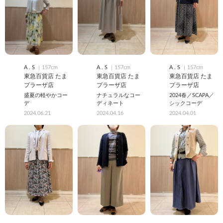
A . S
｜157cm
A . S
｜157cm
A . S
｜157cm
東急百貨店 たま
東急百貨店 たま
東急百貨店 たま
プラーザ店
プラーザ店
プラーザ店
盛夏の軽やかコー
ナチュラルなコー
2024春／SCAPA／
デ
ディネート
シックコーデ
2024.06.21
2024.04.16
2024.04.01