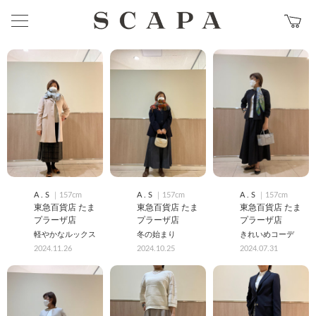
A . S
｜157cm
A . S
｜157cm
A . S
｜157cm
東急百貨店 たま
東急百貨店 たま
東急百貨店 たま
プラーザ店
プラーザ店
プラーザ店
軽やかなルックス
冬の始まり
きれいめコーデ
2024.11.26
2024.10.25
2024.07.31