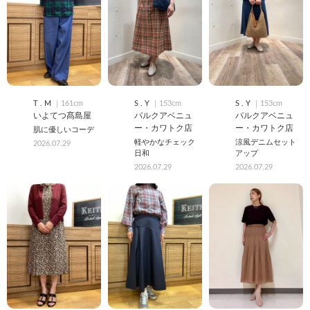
T . M
｜161cm
S . Y
｜153cm
S . Y
｜153cm
いよてつ髙島屋
パルクアベニュ
パルクアベニュ
ー・カワトク店
ー・カワトク店
肌に優しいコーデ
軽やかなチェック
涼風デニムセット
2026.07.29
日和
アップ
2026.07.29
2026.07.29