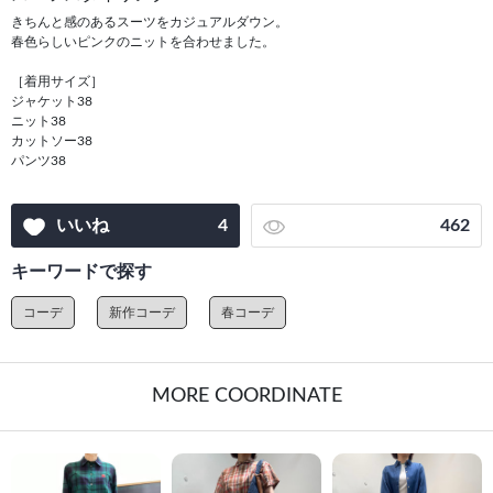
きちんと感のあるスーツをカジュアルダウン。
春色らしいピンクのニットを合わせました。
［着用サイズ］
ジャケット38
ニット38
カットソー38
パンツ38
いいね
4
462
キーワードで探す
コーデ
新作コーデ
春コーデ
MORE COORDINATE