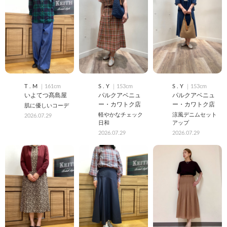
T . M
｜161cm
S . Y
｜153cm
S . Y
｜153cm
いよてつ髙島屋
パルクアベニュ
パルクアベニュ
ー・カワトク店
ー・カワトク店
肌に優しいコーデ
軽やかなチェック
涼風デニムセット
2026.07.29
日和
アップ
2026.07.29
2026.07.29